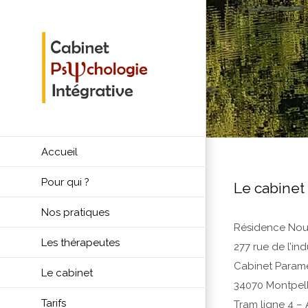
Passer
au
contenu
Accueil
Pour qui ?
Le cabinet
Nos pratiques
Résidence Nou
Les thérapeutes
277 rue de l’ind
Cabinet Paramé
Le cabinet
34070 Montpell
Tarifs
Tram ligne 4 –