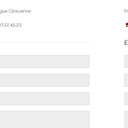
gue Clinicienne
P
07.22.45.23
É