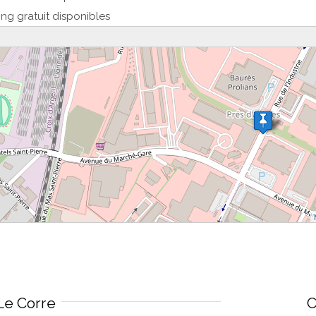
ng gratuit disponibles
veuillez patienter...
Le Corre
C