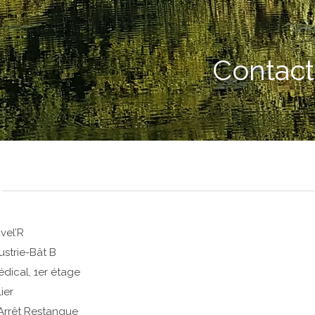
Contact
vel’R
ustrie-Bât B
dical, 1er étage
ier
 Arrêt Restanque