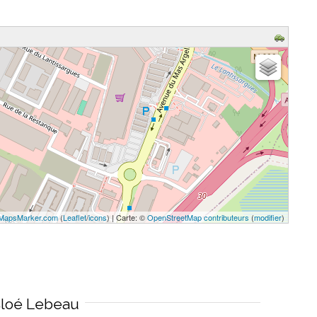
MapsMarker.com
(
Leaflet
/
icons
) | Carte: ©
OpenStreetMap contributeurs
(
modifier
)
loé Lebeau