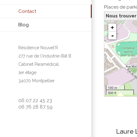
Places de parki
Contact
Nous trouver
chargement de la carte - 
Blog
+
-
Résidence Nouvel'R
277 rue de l'industrie-Bât B
Cabinet Paramédical,
1er étage
34070 Montpellier
100 m
500 ft
06 07 22 45 23
06 76 28 87 59
Laure 