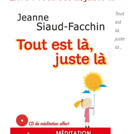
Tout
est
là,
juste
là _